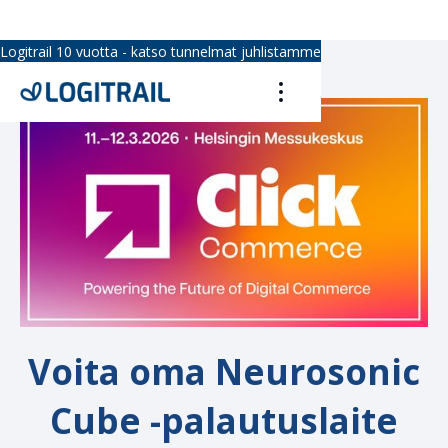
Logitrail 10 vuotta - katso tunnelmat juhlistamme
Voita oma Neurosonic
Cube -palautuslaite