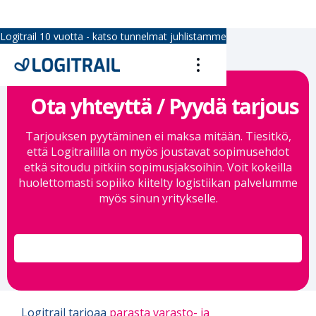
Logitrail 10 vuotta - katso tunnelmat juhlistamme
Ota yhteyttä / Pyydä tarjous
Tarjouksen pyytäminen ei maksa mitään. Tiesitkö,
että Logitraililla on myös joustavat sopimusehdot
etkä sitoudu pitkiin sopimusjaksoihin. Voit kokeilla
huolettomasti sopiiko kiitelty logistiikan palvelumme
myös sinun yritykselle.
Logitrail tarjoaa
parasta varasto- ja