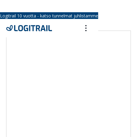
Logitrail 10 vuotta - katso tunnelmat juhlistamme